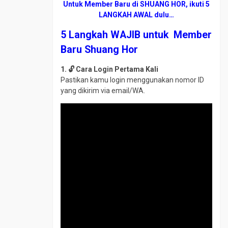
Untuk Member Baru di SHUANG HOR, ikuti 5
LANGKAH AWAL dulu…
5 Langkah WAJIB untuk Member
Baru Shuang Hor
1. 🔓 Cara Login Pertama Kali
Pastikan kamu login menggunakan nomor ID
yang dikirim via email/WA.