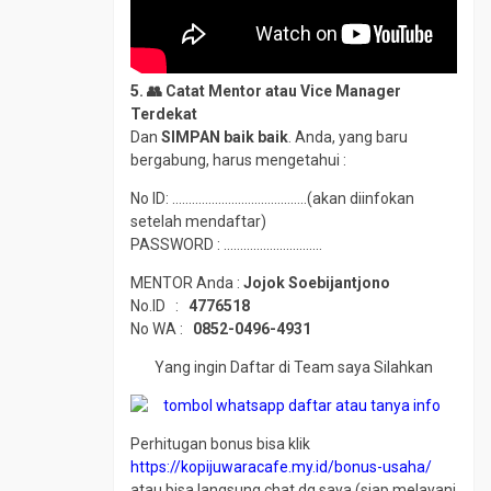
5. 👥 Catat Mentor atau Vice Manager
Terdekat
Dan
SIMPAN baik baik
. Anda, yang baru
bergabung, harus mengetahui :
No ID: …………………………………..(akan diinfokan
setelah mendaftar)
PASSWORD : …………………………
MENTOR Anda :
Jojok Soebijantjono
No.ID :
4776518
No WA :
0852-0496-4931
Yang ingin Daftar di Team saya Silahkan
Perhitugan bonus bisa klik
https://kopijuwaracafe.my.id/bonus-usaha/
atau bisa langsung chat dg saya (siap melayani