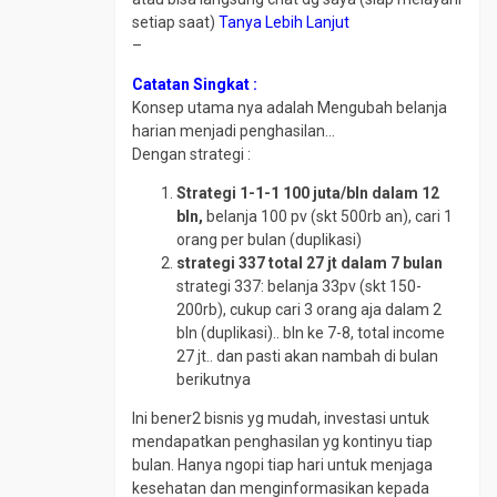
setiap saat)
Tanya Lebih Lanjut
–
Catatan Singkat :
Konsep utama nya adalah Mengubah belanja
harian menjadi penghasilan…
Dengan strategi :
Strategi 1-1-1 100 juta/bln dalam 12
bln,
belanja 100 pv (skt 500rb an), cari 1
orang per bulan (duplikasi)
strategi 337 total 27 jt dalam 7 bulan
strategi 337: belanja 33pv (skt 150-
200rb), cukup cari 3 orang aja dalam 2
bln (duplikasi).. bln ke 7-8, total income
27 jt.. dan pasti akan nambah di bulan
berikutnya
Ini bener2 bisnis yg mudah, investasi untuk
mendapatkan penghasilan yg kontinyu tiap
bulan. Hanya ngopi tiap hari untuk menjaga
kesehatan dan menginformasikan kepada