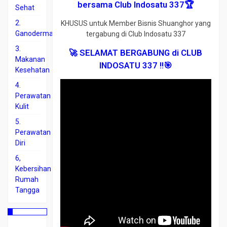
bersama Club Indosatu 337🏆
Sehat
2.
KHUSUS untuk Member Bisnis Shuanghor yang
Ganoderma
tergabung di Club Indosatu 337
3.
🚀 SELAMAT BERGABUNG di CLUB
Makanan
INDOSATU 337 !!🎯
Kesehatan
4.
Perawatan
Kulit
5.
Perawatan
Diri
6,
Kebersihan
Rumah
Tangga