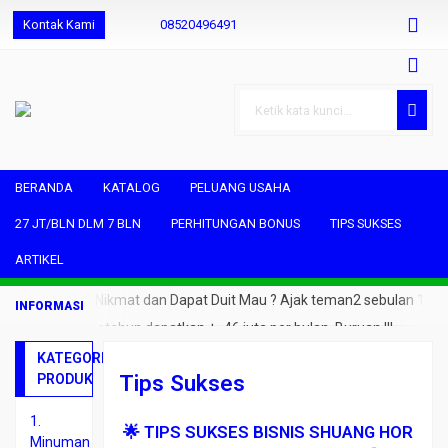
Kontak Kami
08520496491
085204964931
085204964931
shjuwara@gmail.com
BERANDA
KATALOG
PELUANG USAHA
27 JT/BLN DLM 7 BLN
PERHITUNGAN BONUS
TIPS SUKSES
ARTIKEL
Ngopi Sehat Nikmat dan Dapat Duit Mau ? Ajak teman2 sebulan 1
orang saja.. setahun dapatkan +- 46 juta per bulan. Buruan !!!
KATEGORI
Tips Sukses
PRODUK
1.
🌟 TIPS SUKSES BISNIS SHUANG HOR
Minuman