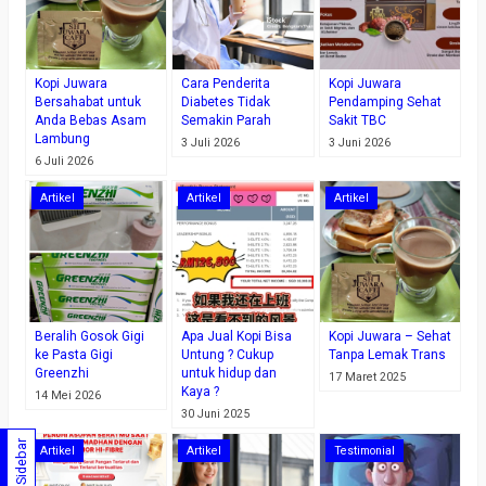
Kopi Juwara
Cara Penderita
Kopi Juwara
Bersahabat untuk
Diabetes Tidak
Pendamping Sehat
Anda Bebas Asam
Semakin Parah
Sakit TBC
Lambung
3 Juli 2026
3 Juni 2026
6 Juli 2026
Artikel
Artikel
Artikel
Beralih Gosok Gigi
Apa Jual Kopi Bisa
Kopi Juwara – Sehat
ke Pasta Gigi
Untung ? Cukup
Tanpa Lemak Trans
Greenzhi
untuk hidup dan
17 Maret 2025
Kaya ?
14 Mei 2026
30 Juni 2025
Sidebar
Artikel
Artikel
Testimonial