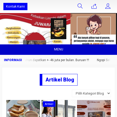
Kontak Kami
MENU
ng saja.. setahun dapatkan +- 46 juta per bulan. Buruan !!!
Ngopi Sehat Nikm
Artikel Blog
Artikel