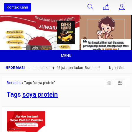
Kontak Kami
MENU
ang saja.. setahun dapatkan +- 46 juta per bulan. Buruan !!!
Ngopi Sehat Nik
Beranda
»
Tags "soya protein"
Tags
soya protein