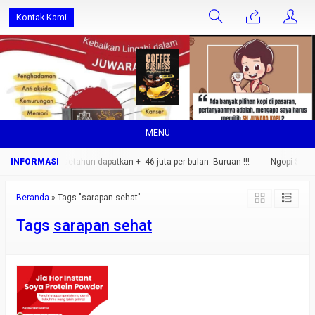
Kontak Kami
MENU
 orang saja.. setahun dapatkan +- 46 juta per bulan. Buruan !!!
Ngopi Sehat 
Beranda
»
Tags "sarapan sehat"
Tags
sarapan sehat