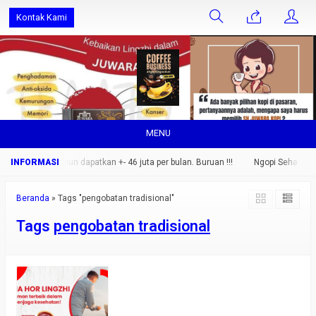
Kontak Kami
MENU
g saja.. setahun dapatkan +- 46 juta per bulan. Buruan !!!
Ngopi Sehat Nikma
Beranda
»
Tags "pengobatan tradisional"
Tags
pengobatan tradisional