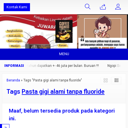
Kontak Kami
MENU
rang saja.. setahun dapatkan +- 46 juta per bulan. Buruan !!!
Ngopi Sehat Ni
Beranda
»
Tags "Pasta gigi alami tanpa fluoride"
Tags
Pasta gigi alami tanpa fluoride
Maaf, belum tersedia produk pada kategori
ini.