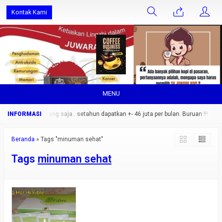
Kontak Kami
MENU
2 sebulan 1 orang saja.. setahun dapatkan +- 46 juta per bulan. Buruan !!!
N
Beranda
»
Tags "minuman sehat"
Tags
minuman sehat