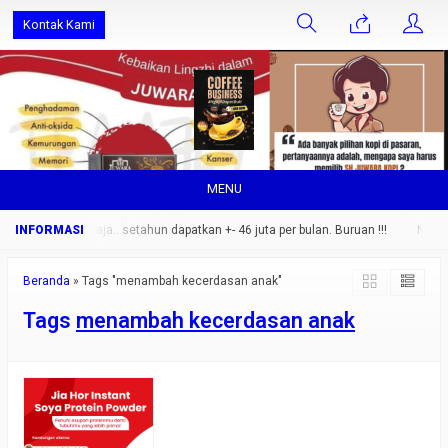
Kontak Kami
MENU
lan 1 orang saja.. setahun dapatkan +- 46 juta per bulan. Buruan !!!
Ngopi 
Beranda
»
Tags "menambah kecerdasan anak"
Tags
menambah kecerdasan anak