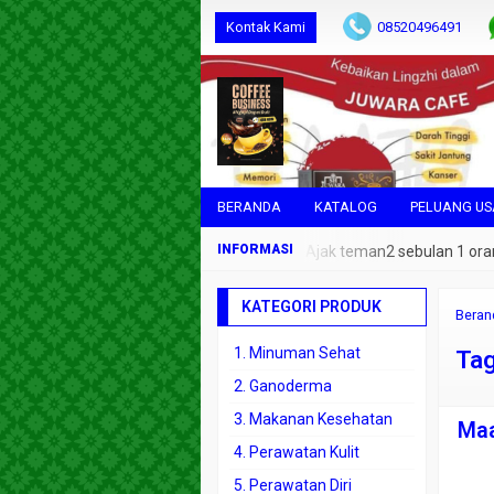
Kontak Kami
08520496491
BERANDA
KATALOG
PELUANG U
gopi Sehat Nikmat dan Dapat Duit Mau ? Ajak teman2 sebulan 1 orang saj
KATEGORI PRODUK
Beran
1. Minuman Sehat
Ta
2. Ganoderma
3. Makanan Kesehatan
Maa
4. Perawatan Kulit
5. Perawatan Diri