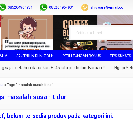
085204964931
085204964931
shjuwara@gmail.com
SAHA
27 JT/BLN DLM 7 BLN
PERHITUNGAN BONUS
TIPS SUKSES
a.. setahun dapatkan +- 46 juta per bulan. Buruan !!!
Ngopi Sehat N
da
»
Tags "masalah susah tidur"
gs
masalah susah tidur
f, belum tersedia produk pada kategori ini.