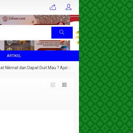
ARTIKEL
ikmat dan Dapat Duit Mau ? Ajak teman2 sebulan 1 orang saja.. setahun 