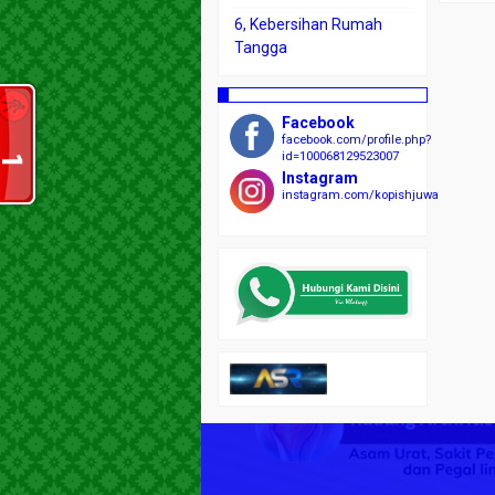
6, Kebersihan Rumah
Tangga
Facebook
facebook.com/profile.php?
id=100068129523007
Instagram
instagram.com/kopishjuwara/