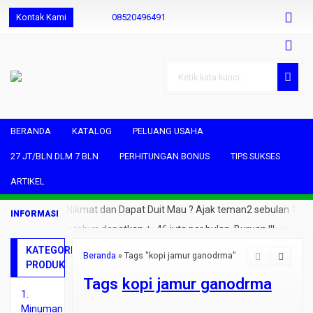
Kontak Kami
08520496491
085204964931
085204964931
shjuwara@gmail.com
BERANDA
KATALOG
PELUANG USAHA
27 JT/BLN DLM 7 BLN
PERHITUNGAN BONUS
TIPS SUKSES
ARTIKEL
Ngopi Sehat Nikmat dan Dapat Duit Mau ? Ajak teman2 sebulan 1
orang saja.. setahun dapatkan +- 46 juta per bulan. Buruan !!!
KATEGORI
Beranda
»
Tags "kopi jamur ganodrma"
PRODUK
Tags
kopi jamur ganodrma
1.
Minuman