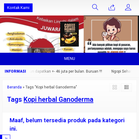
Kontak Kami
MENU
g saja.. setahun dapatkan +- 46 juta per bulan. Buruan !!!
Ngopi Sehat Nikma
Beranda
»
Tags "Kopi herbal Ganoderma"
Tags
Kopi herbal Ganoderma
Maaf, belum tersedia produk pada kategori
ini.