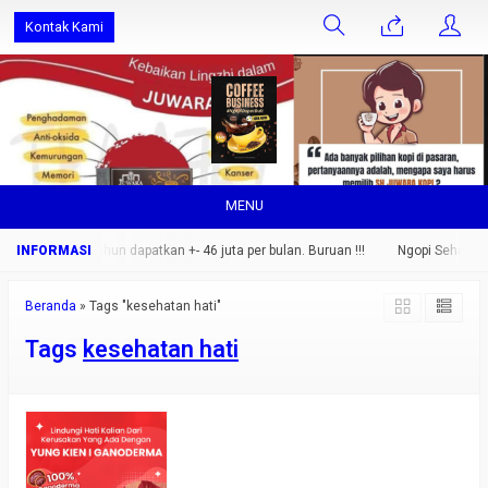
Kontak Kami
MENU
ng saja.. setahun dapatkan +- 46 juta per bulan. Buruan !!!
Ngopi Sehat Nikm
Beranda
»
Tags "kesehatan hati"
Tags
kesehatan hati