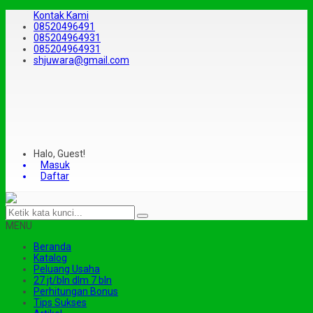
Kontak Kami
08520496491
085204964931
085204964931
shjuwara@gmail.com
Halo, Guest!
Masuk
Daftar
MENU
Beranda
Katalog
Peluang Usaha
27 jt/bln dlm 7 bln
Perhitungan Bonus
Tips Sukses