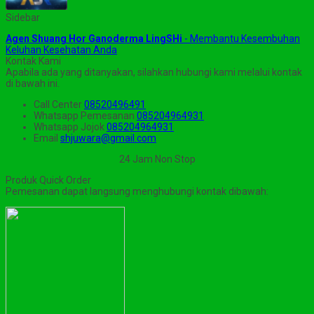
Sidebar
Agen Shuang Hor Ganoderma LingSHi
- Membantu Kesembuhan
Keluhan Kesehatan Anda
Kontak Kami
Apabila ada yang ditanyakan, silahkan hubungi kami melalui kontak
di bawah ini.
Call Center
08520496491
Whatsapp
Pemesanan
085204964931
Whatsapp
Jojok
085204964931
Email
shjuwara@gmail.com
24 Jam Non Stop
Produk Quick Order
Pemesanan dapat langsung menghubungi kontak dibawah: