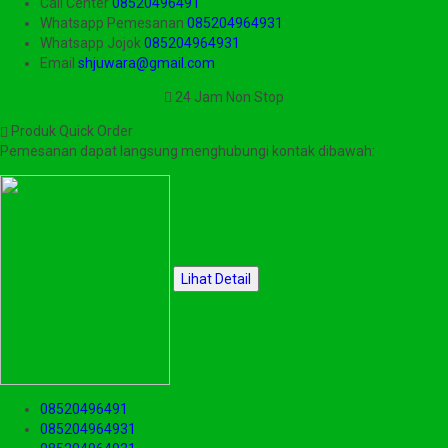
Call Center
08520496491
Whatsapp
Pemesanan
085204964931
Whatsapp
Jojok
085204964931
Email
shjuwara@gmail.com
24 Jam Non Stop
Produk Quick Order
Pemesanan dapat langsung menghubungi kontak dibawah:
Lihat Detail
08520496491
085204964931