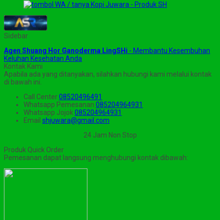
Sidebar
Agen Shuang Hor Ganoderma LingSHi
- Membantu Kesembuhan
Keluhan Kesehatan Anda
Kontak Kami
Apabila ada yang ditanyakan, silahkan hubungi kami melalui kontak
di bawah ini.
Call Center
08520496491
Whatsapp
Pemesanan
085204964931
Whatsapp
Jojok
085204964931
Email
shjuwara@gmail.com
24 Jam Non Stop
Produk Quick Order
Pemesanan dapat langsung menghubungi kontak dibawah: