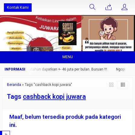
Kontak Kami
MENU
 orang saja.. setahun dapatkan +- 46 juta per bulan. Buruan !!!
Ngopi Sehat 
Beranda
»
Tags "cashback kopi juwara"
Tags
cashback kopi juwara
Maaf, belum tersedia produk pada kategori
ini.