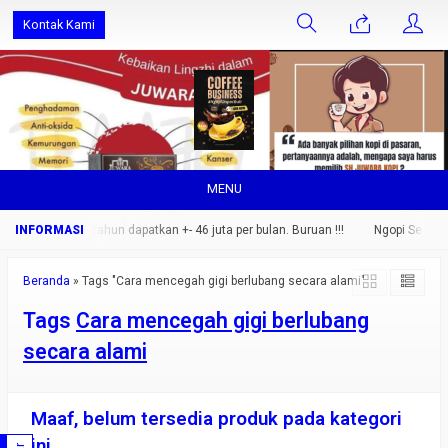
Kontak Kami
MENU
rang saja.. setahun dapatkan +- 46 juta per bulan. Buruan !!!
Ngopi Sehat Ni
Beranda
»
Tags "Cara mencegah gigi berlubang secara alami"
Tags
Cara mencegah gigi berlubang
secara alami
Maaf, belum tersedia produk pada kategori
ini.