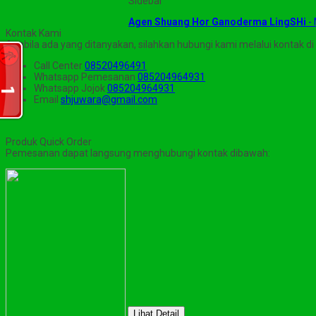
Sidebar
Agen Shuang Hor Ganoderma LingSHi
-
Kontak Kami
Apabila ada yang ditanyakan, silahkan hubungi kami melalui kontak di 
Call Center
08520496491
Whatsapp
Pemesanan
085204964931
Whatsapp
Jojok
085204964931
Email
shjuwara@gmail.com
Produk Quick Order
Pemesanan dapat langsung menghubungi kontak dibawah:
Lihat Detail