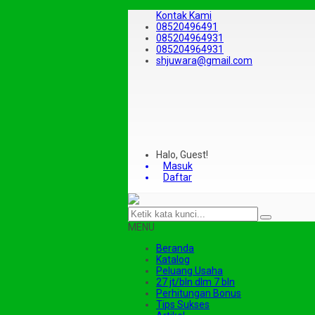
Kontak Kami
08520496491
085204964931
085204964931
shjuwara@gmail.com
Halo, Guest!
Masuk
Daftar
MENU
Beranda
Katalog
Peluang Usaha
27 jt/bln dlm 7 bln
Perhitungan Bonus
Tips Sukses