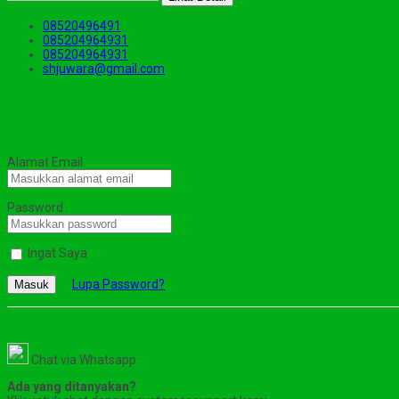
08520496491
085204964931
085204964931
shjuwara@gmail.com
Alamat Email
Password
Ingat Saya
Lupa Password?
Masuk
Chat via Whatsapp
Ada yang ditanyakan?