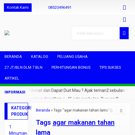
Kontak Kami
08520496491
085204964931
085204964931
shjuwara@gmail.com
BERANDA
KATALOG
PELUANG USAHA
27 JT/BLN DLM 7 BLN
PERHITUNGAN BONUS
TIPS SUKSES
ARTIKEL
Ngopi Sehat Nikmat dan Dapat Duit Mau ? Ajak teman2 sebulan 1
orang saja.. setahun dapatkan +- 46 juta per bulan. Buruan !!!
KATEGORI
Beranda
»
Tags "agar makanan tahan lama"
PRODUK
Tags
agar makanan tahan
1.
lama
Minuman